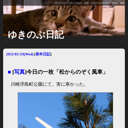
トップ
«前の日記(2011/01/17(Mon))
最新
次の日記(2011/01/23(Sun))»
編集
ゆきのぶ日記
2011/01/19(Wed)
[
長年日記
]
■
[
写真
]今日の一枚「松からのぞく風車」
川崎浮島町公園にて。実に寒かった。