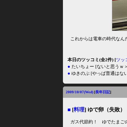
これからは電車の時代なん
本日のツッコミ(全2件) [
ツッ
●
たいちょー
[ないと思うｗ＞
●
ゆきのぶ
[やっぱ普通はな
2009/10/07(Wed)
[
長年日記
]
■
[
料理
] ゆで卵（失敗）
ガス代節約！ ゆでたまご