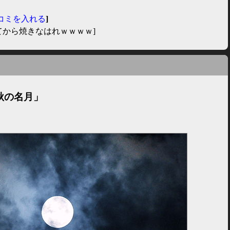
コミを入れる
]
てから焼きなはれｗｗｗｗ]
秋の名月」
。