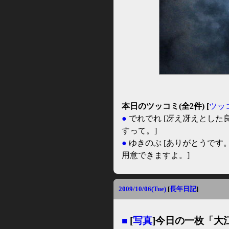
本日のツッコミ(全2件) [
ツッ
●
でれでれ
[冴え冴えとした
すって。]
●
ゆきのぶ
[ありがとうです
用意できますよ。]
2009/10/06(Tue)
[
長年日記
]
■
[
写真
]今日の一枚「大