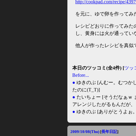
http://cookpad.com/recipe/439
を元に、ゆで卵を作ってみ
レシピどおりに作ってみた
し、黄身には火が通ってい
他人が作ったレシピを真似
本日のツッコミ(全4件) [
ツッ
Before...
●
ゆきのぶ
[んむー。むつか
たのに(T_T)]
●
たいちょー
[そうだなぁｗ
アレンジしたがるもんだが、 言
●
ゆきのぶ
[ありがとうよぉ
2009/10/08(Thu)
[
長年日記
]