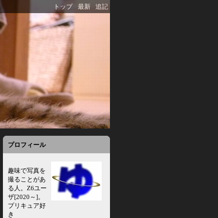
トップ
最新
追記
プロフィール
趣味で写真を
撮ることがあ
る人。Z6ユー
ザ[2020～]。
プリキュア好
き