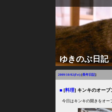
ゆきのぶ日記
2009/10/02(Fri)
[
長年日記
]
■
[
料理
] キンキのオー
今日はキンキの開きをオー