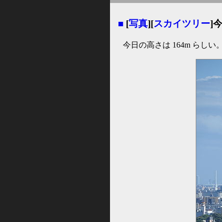
■
[
写真
][
スカイツリー
]
今日の高さは 164m らしい