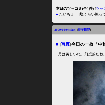
本日のツッコミ(全1件) [
ツッ
●
たいちょー
[塩くらい振っ
2009/10/04(Sun)
[
長年日記
]
■
[
写真
]今日の一枚「中
月は美しいね。幻想的だね