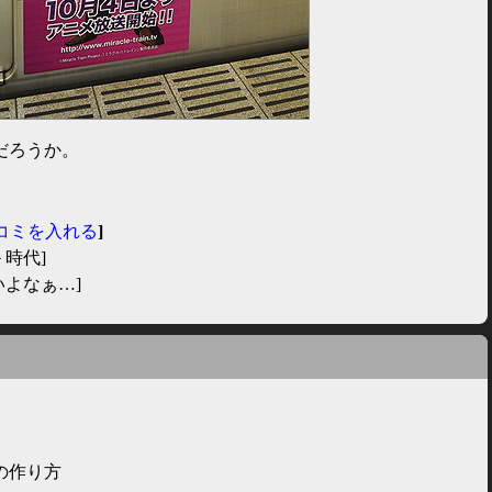
だろうか。
コミを入れる
]
時代]
いよなぁ…]
の作り方