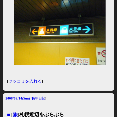
[
ツッコミを入れる
]
2008/09/14(Sun)
[
長年日記
]
■
[
旅
]札幌近辺をぶらぶら