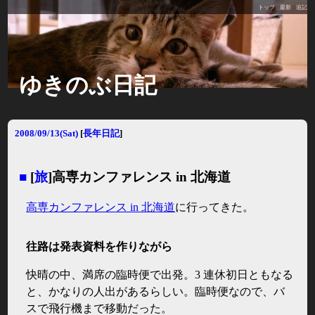
トップ
最新
追記
ゆきのぶ日記
2008/09/13(Sat)
[
長年日記
]
■
[
旅
]高専カンファレンス in 北海道
高専カンファレンス in 北海道
に行ってきた。
往路は発表資料を作りながら
快晴の中、満席の臨時便で出発。3 連休初日ともなる
と、かなりの人出があるらしい。臨時便なので、バ
スで飛行機まで移動だった。