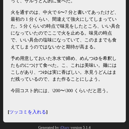
って、ザルうどん的に食べた。
火を通すのは、中火で 6〜7 分と書いてあったけど、
最初の 1 分くらい、間違えて強火にしてしまってい
た。5 分くらいの時点で味見をしたところ、いい具合
になっていたのでここで火を止める。味見の時点
で、いい具合の塩味になっていて、このままでも食
えてしまうのではないかと期待が高まる。
予め用意しておいた氷水で締め、めんつゆを希釈し
たものにつけて食べた。こ、これは美味い。麺には
こしがあり、つゆは実に香ばしい。氷見うどんはま
だ残っているので、また作ることにしよう。
今回コスト的には、\200〜\300 くらいだと思う。
[
ツッコミを入れる
]
Generated by
tDiary
version 5.1.4