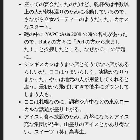
座っての宴会だったのだけど、乾杯後は半数以
上の人が乾杯巡りのために移動しているので、
さながら立食パーティーのようだった。カオス
なスタート。
鞄の中に YAPC::Asia 2008 の時の名札があった
ので、Ruby の方々に「Perl の方から来まし
た！」と挨拶したところ、なぜか C++ の話題
に。
ジンギスカンはうまい店とそうでない店がある
らしいが、ココはうまいらしく、実際かなりう
まかった。やっぱ地元の人が用意してくれると
違う。最初から飛ばしすぎで後半にダウンして
しまう人も。
ここは札幌なのに、調布や府中などの東京ロー
カルな話題が盛り上がる。
アイスも食べ放題のため、終盤になるとアイス
充な集団が発生。山盛りのアイスとかあり得な
い。スイーツ（笑）高専生。