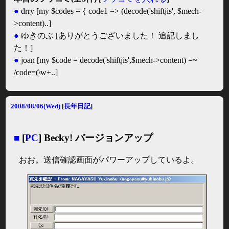
●
drry
[my $codes = { code1 => (decode('shiftjis', $mech-
>content)..]
●
ゆきのぶ
[ありがとうございました！ 追記しまし
た！]
●
joan
[my $code = decode('shiftjis',$mech->content) =~
/code=(\w+..]
2008/08/06(Wed)
[
長年日記
]
■
[
PC
] Becky! バージョンアップ
おお。送信確認画面がパワーアップしているよ。