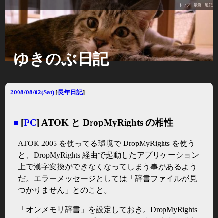
トップ
最新
追記
ゆきのぶ日記
2008/08/02(Sat)
[
長年日記
]
■
[
PC
] ATOK と DropMyRights の相性
ATOK 2005 を使ってる環境で DropMyRights を使う
と、DropMyRights 経由で起動したアプリケーション
上で漢字変換ができなくなってしまう事があるよう
だ。エラーメッセージとしては「辞書ファイルが見
つかりません」とのこと。
「オンメモリ辞書」を設定しておき。DropMyRights