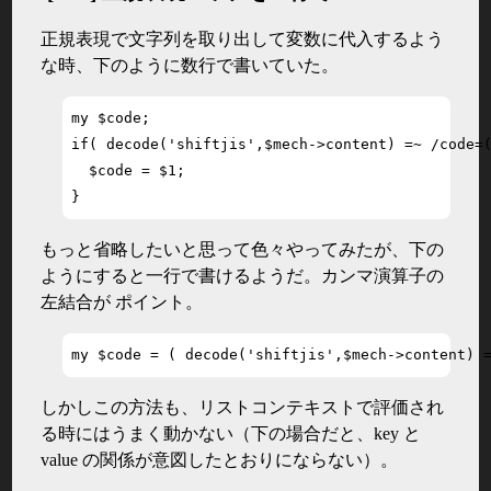
正規表現で文字列を取り出して変数に代入するよう
な時、下のように数行で書いていた。
my $code;

if( decode('shiftjis',$mech->content) =~ /code=(
  $code = $1;

}
もっと省略したいと思って色々やってみたが、下の
ようにすると一行で書けるようだ。カンマ演算子の
左結合が ポイント。
my $code = ( decode('shiftjis',$mech->content) 
しかしこの方法も、リストコンテキストで評価され
る時にはうまく動かない（下の場合だと、key と
value の関係が意図したとおりにならない）。