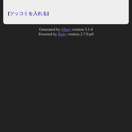
[
ツッコミを入れる
]
Generated by
tDiary
version 5.1.4
Powered by
Ruby
version 2.7.0-p0