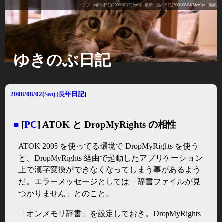
トップ
«前の日記(2008/07/27(Sun))
最新
次の日記(2008/08/04(Mon))»
編集
ゆきのぶ日記
2008/08/02(Sat)
[
長年日記
]
■
[
PC
] ATOK と DropMyRights の相性
ATOK 2005 を使ってる環境で DropMyRights を使う
と、DropMyRights 経由で起動したアプリケーション
上で漢字変換ができなくなってしまう事があるよう
だ。エラーメッセージとしては「辞書ファイルが見
つかりません」とのこと。
「オンメモリ辞書」を設定しておき。DropMyRights