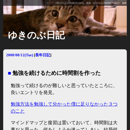
トップ
«前の日記(2008/08/06(Wed))
最新
次の日記(2008/08/16(Sat))»
編集
ゆきのぶ日記
2008/08/12(Tue)
[
長年日記
]
■
勉強を続けるために時間割を作った
勉強って続けるのが難しいと思っていたところに、
良いエントリを発見。
勉強方法を勉強して分かった僕に足りなかった３つ
のこと
マインドマップと復習は置いておいて、時間割は大
事だと思った。何をしようか迷ってしまい、結局何