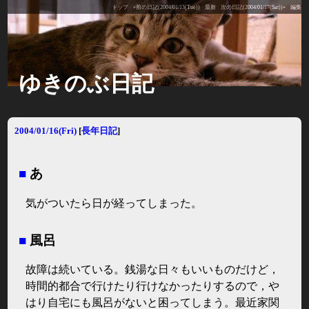
トップ
«前の日記(2004/01/13(Tue))
最新
次の日記(2004/01/17(Sat))»
編集
ゆきのぶ日記
2004/01/16(Fri)
[
長年日記
]
■
あ
気がついたら日が経ってしまった。
■
風呂
故障は続いている。銭湯な日々もいいものだけど，
時間的都合で行けたり行けなかったりするので，や
はり自宅にも風呂がないと困ってしまう。最近家関