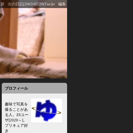
最新
次の日記(2003/07/29(Tue))»
編集
プロフィール
趣味で写真を
撮ることがあ
る人。Z6ユー
ザ[2020～]。
プリキュア好
き