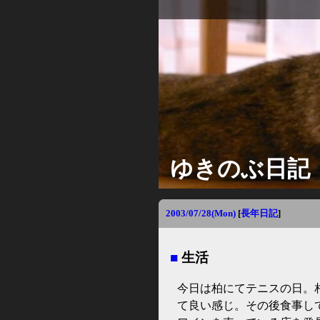
ゆきのぶ日記
2003/07/28(Mon)
[
長年日記
]
■
生活
今日は柏にてテニスの日。
て良い感じ。その後食事し