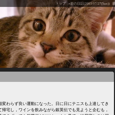
トップ
«前の日記(2003/07/27(Sun))
相変わらず良い運動になった。日に日にテニスも上達してき
て帰宅し，ワインを飲みながら銀英伝でも見ようと企むも，