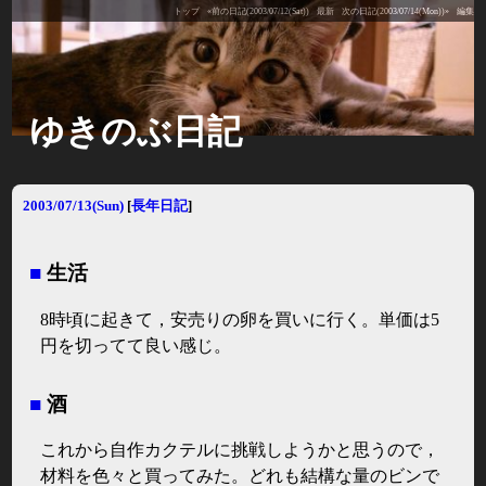
トップ
«前の日記(2003/07/12(Sat))
最新
次の日記(2003/07/14(Mon))»
編集
ゆきのぶ日記
2003/07/13(Sun)
[
長年日記
]
■
生活
8時頃に起きて，安売りの卵を買いに行く。単価は5
円を切ってて良い感じ。
■
酒
これから自作カクテルに挑戦しようかと思うので，
材料を色々と買ってみた。どれも結構な量のビンで