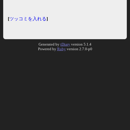
[
ツッコミを入れる
]
Generated by
tDiary
version 5.1.4
Powered by
Ruby
version 2.7.0-p0