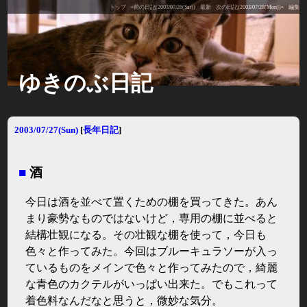
トップ
«前の日記(2003/07/26(Sat))
最新
次の日記(2003/07/28(Mon))»
編集
ゆきのぶ日記
2003/07/27(Sun)
[
長年日記
]
■
酒
今日は酒を並べて置くための棚を買ってきた。あん
まり豪勢なものではないけど，専用の棚に並べると
結構壮観になる。その壮観な棚を使って，今日も
色々と作ってみた。今回はブルーキュラソーが入っ
ているものをメインで色々と作ってみたので，綺麗
な青色のカクテルがいっぱい出来た。でもこれって
着色料なんだなと思うと，微妙な気分。