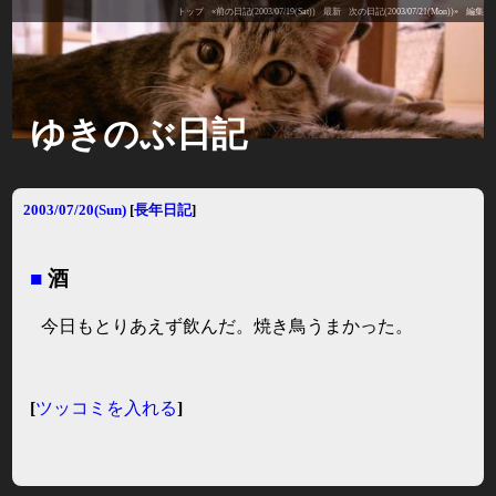
トップ
«前の日記(2003/07/19(Sat))
最新
次の日記(2003/07/21(Mon))»
編集
ゆきのぶ日記
2003/07/20(Sun)
[
長年日記
]
■
酒
今日もとりあえず飲んだ。焼き鳥うまかった。
[
ツッコミを入れる
]