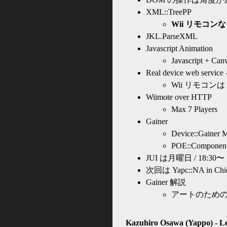
XML::TreePP
Wii リモコン
JKL.ParseXML
Javascript Animation
Javascript + Ca
Real device web service 
Wii リモコンは 
Wiimote over HTTP
Max 7 Players
Gainer
Device::Gainer M
POE::Componen
JUI は月曜日 / 18:30〜
次回は Yapc::NA in Chi
Gainer 解説
アートのため
Kazuhiro Osawa (Yappo) - Le