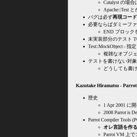
Catalyst の場合は
Apache::Test 
バグは必ず
再現コード
必要ならばダミーファ
END ブロッ
未実装部分のテスト TODO:
Test::MockObje
複雑なオブジ
テストを書けない対象
どうしても書
Kazutake Hiramatsu - Parrot
歴史
1 Apr 2001
2008 Parrot is D
Parrot Compiler Tools (
オレ言語を作
Parrot V