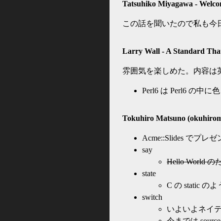
Tatsuhiko Miyagawa - Welco
この話を聞いたので私も今日から 
Larry Wall - A Standard T
雰囲気を楽しめた。内容は英
Perl6 は Perl
Tokuhiro Matsuno (okuhirom)
Acme::Slides で
say
Hello World
state
C の static 
switch
いよいよネイ
今までは sourc