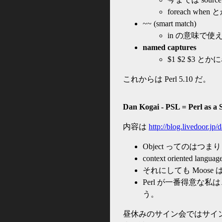
foreach wh
~~ (smart match)
in の意味で
named captures
$1 $2 $3 
これからは Perl 5.10 だ。
Dan Kogai - PSL = Perl as a
内容は
http://blog.livedoor.jp
Object ってのはつまり 
context orient
それにしても Moos
Perl が一番得意な
う。
昼休みのサイン会ではサイ