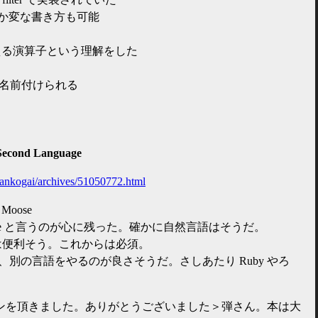
en とか変な書き方も可能
使える演算子という理解をした
とかに名前付けられる
 Second Language
/dankogai/archives/51050772.html
Moose
ed language と言うのが心に残った。確かに自然言語はそうだ。
e は便利そう。これからは必須。
私は、別の言語をやるのが良さそうだ。さしあたり Ruby やろ
ンを頂きました。ありがとうございました＞弾さん。本は大