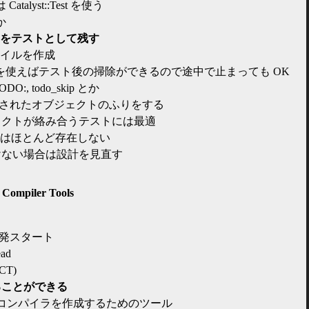
 Catalyst::Test を使う
とか
をテストとして残す
イルを作成
クを使えばテスト後の掃除ができるので途中で止まっても OK
, todo_skip とか
ct - 指定されたオブジェクトのふりをする
ェクトが絡み合うテストには最適
はほとんど存在しない
けない場合は設計を見直す
 Compiler Tools
 に開発スタート
ead
PCT)
ることができる
M 上でコンパイラを作成するためのツール