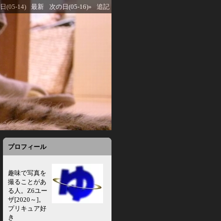
(05-14)
最新
次の日(05-16)»
追記
プロフィール
趣味で写真を
撮ることがあ
る人。Z6ユー
ザ[2020～]。
プリキュア好
き