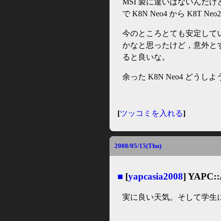
MSI 製に違いはないんだ
で K8N Neo4 から K8T N
今のところとても安定して
かなと思ったけど，意外と
ると良いな。
余った K8N Neo4 ど
[
ツッコミを入れる
]
2008/05/15(Thu)
■
[
yapcasia2008
] YAPC:
実に良い天気。そして学生