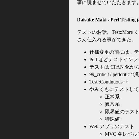
事に読ませていただきます
Daisuke Maki - Perl Testing 
テストのお話。Test::M
さん仕入れる事ができた。
仕様変更の前には、テ
Perl ほどテストイ
テストは CPAN 化か
99_critic.t / perlcr
Test::Continuous++
やみくもにテストして
正常系
異常系
限界値のテス
特殊値
Web アプリのテスト
MVC 各レベ