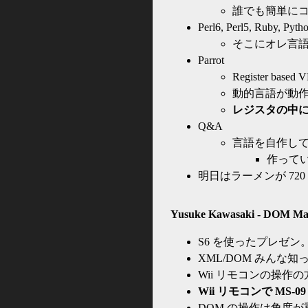
誰でも簡単に
Perl6, Perl5, Ruby, 
そこにオレ言
Parrot
Register based 
動的言語が動
レジスタの中に
Q&A
言語を自作し
作ってい
明日はラーメンが 720
Yusuke Kawasaki - DOM Man
S6 を使ったプレゼ
XML/DOM みんな
Wii リモコンの操作
Wii リモコンで MS
DOM の操作は角度