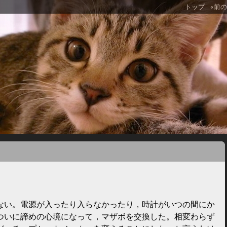
トップ
«前の日
ない。電源が入ったり入らなかったり，時計がいつの間にか
ついに諦めの心境になって，マザボを交換した。相変わらず