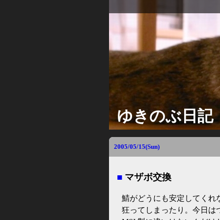
ゆきのぶ日記
2005/05/15(Sun)
■
マザボ交換
鯖がどうにも安定してくれ
狂ってしまったり。今日は