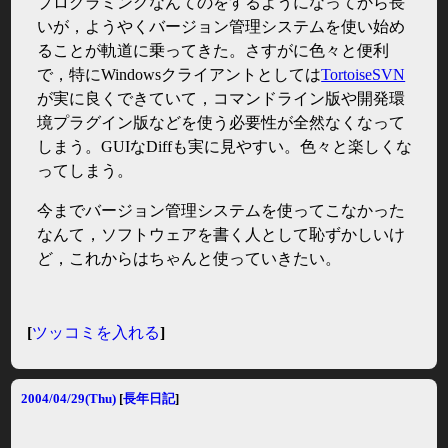
プログラミングなんてのをするようになってから長
いが，ようやくバージョン管理システムを使い始め
ることが軌道に乗ってきた。さすがに色々と便利
で，特にWindowsクライアントとしては
TortoiseSVN
が実に良くできていて，コマンドライン版や開発環
境プラグイン版などを使う必要性が全然なくなって
しまう。GUIなDiffも実に見やすい。色々と楽しくな
ってしまう。
今までバージョン管理システムを使ってこなかった
なんて，ソフトウェアを書く人として恥ずかしいけ
ど，これからはちゃんと使っていきたい。
[
ツッコミを入れる
]
2004/04/29(Thu)
[
長年日記
]