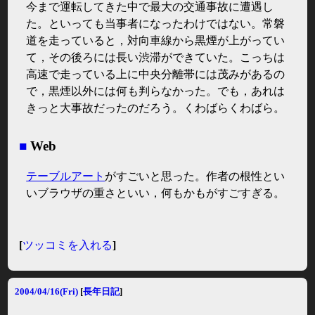
今まで運転してきた中で最大の交通事故に遭遇し
た。といっても当事者になったわけではない。常磐
道を走っていると，対向車線から黒煙が上がってい
て，その後ろには長い渋滞ができていた。こっちは
高速で走っている上に中央分離帯には茂みがあるの
で，黒煙以外には何も判らなかった。でも，あれは
きっと大事故だったのだろう。くわばらくわばら。
■
Web
テーブルアート
がすごいと思った。作者の根性とい
いブラウザの重さといい，何もかもがすごすぎる。
[
ツッコミを入れる
]
2004/04/16(Fri)
[
長年日記
]