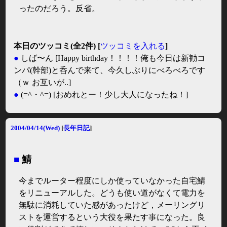
ったのだろう。反省。
本日のツッコミ(全2件) [
ツッコミを入れる
]
●
しば〜ん
[Happy birthday！！！！俺も今日は新勧コ
ンパ(幹部)と呑んで来て、今久しぶりにべろべろです
（ｗ お互いが..]
●
(=^・^=)
[おめれとー！少し大人になったね！]
2004/04/14(Wed)
[
長年日記
]
■
鯖
今までルーター程度にしか使っていなかった自宅鯖
をリニューアルした。どうも使い道がなくて電力を
無駄に消耗していた感があったけど，メーリングリ
ストを運営するという大役を果たす事になった。良