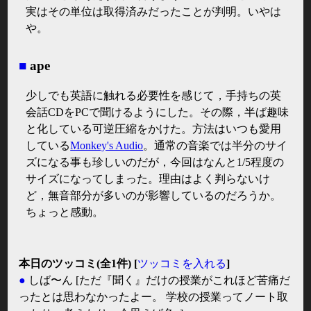
実はその単位は取得済みだったことが判明。いやは
や。
■
ape
少しでも英語に触れる必要性を感じて，手持ちの英
会話CDをPCで聞けるようにした。その際，半ば趣味
と化している可逆圧縮をかけた。方法はいつも愛用
している
Monkey's Audio
。通常の音楽では半分のサイ
ズになる事も珍しいのだが，今回はなんと1/5程度の
サイズになってしまった。理由はよく判らないけ
ど，無音部分が多いのが影響しているのだろうか。
ちょっと感動。
本日のツッコミ(全1件) [
ツッコミを入れる
]
●
しば〜ん
[ただ『聞く』だけの授業がこれほど苦痛だ
ったとは思わなかったよー。 学校の授業ってノート取