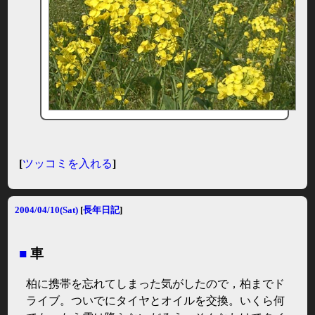
[
ツッコミを入れる
]
2004/04/10(Sat)
[
長年日記
]
■
車
柏に携帯を忘れてしまった気がしたので，柏までド
ライブ。ついでにタイヤとオイルを交換。いくら何