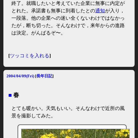
終了。就職したいと考えていた企業に無事に内定が
とれた。承諾書も無事に到着したとの
通知
が入り，
一段落。他の企業への迷い全くないわけではなかっ
たが，断ち切った。そんなわけで，来年からの進路
は決定。がんばるぞ〜。
[
ツッコミを入れる
]
2004/04/09(Fri)
[
長年日記
]
■
春
とても暖かい。天気もいい。そんなわけで近所の風
景を撮影してみた。