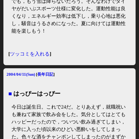
でも，もう雪は降らないだろう。そんなわけでタイ
ヤがだいぶスポーツ仕様に変化した。運動性能は良
くなり，エネルギー効率は低下し，乗り心地は悪化
し，騒音はうるさめになった。夏に向けては運動性
能を楽しもう！
[
ツッコミを入れる
]
2004/04/11(Sun)
[
長年日記
]
■
はっぴーはっぴー
今日は誕生日。これで24だ。とりあえず，就職祝い
も兼ねて家族で飲み会をした。気分としてはとても
ハッピーだったので，ついつい飲み過ぎてしまい，
大学に入った頃以来のひどい悪酔いをしてしまっ
た。色々な酒をチャンポンしてしまったのがまずか