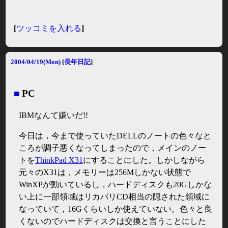
[
ツッコミを入れる
]
2004/04/19(Mon)
[
長年日記
]
■
PC
IBMなんて嫌いだ!!
今日は，今まで使っていたDELLのノートの色々なと
ころが調子悪くなってしまったので，メインのノー
トを
ThinkPad X31
にすることにした。しかしながら
元々のX31は，メモリーは256Mしかない状態で
WinXPが動いているし，ハードディスクも20Gしかな
い上に一部領域はリカバリCD相当の隠された領域に
なっていて，16Gくらいしか使えていない。色々と良
くないのでハードディスクは交換と言うことにした