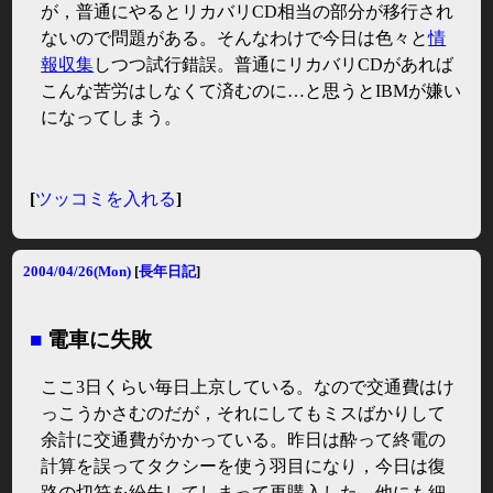
が，普通にやるとリカバリCD相当の部分が移行され
ないので問題がある。そんなわけで今日は色々と
情
報収集
しつつ試行錯誤。普通にリカバリCDがあれば
こんな苦労はしなくて済むのに…と思うとIBMが嫌い
になってしまう。
[
ツッコミを入れる
]
2004/04/26(Mon)
[
長年日記
]
■
電車に失敗
ここ3日くらい毎日上京している。なので交通費はけ
っこうかさむのだが，それにしてもミスばかりして
余計に交通費がかかっている。昨日は酔って終電の
計算を誤ってタクシーを使う羽目になり，今日は復
路の切符を紛失してしまって再購入した。他にも細