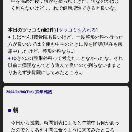
中を温めた後，何かを塗られてきた。何なのかはよ
く判らないけど，これで健康増進できると良いな。
本日のツッコミ(全2件) [
ツッコミを入れる
]
●
しば〜ん
[接骨院も良いけど、一度整形外科へ行った
方が良いのでは？俺も中学のときに腰を怪我(現在も疾
患中)したけど、整形外科なら..]
●
ゆきのぶ
[整形外科って考えたことなかったな。それ
以前に病院なんてどう選んで良いのか判らないままと
りあえず接骨院にしてみたところ..]
2004/04/06(Tue)
[
長年日記
]
■
朝
今日から授業。時間割表によると午前中も何かあっ
たのでとりあえず間に合うように来てみたところ，