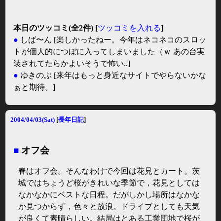
本日のツッコミ(全2件) [
ツッコミを入れる
]
●
しば〜ん
[楽しかったねー。今年はネコネコのスロッ
トが個人的につぼに入ってしまいました（ｗ あの台実
装されてたらかよいそうで怖い..]
●
ゆきのぶ
[来年はもっと身近なサイトでやらないかな
ぁと期待。]
2004/04/03(Sat)
[
長年日記
]
■
オフ会
春はオフ会。そんなわけで今回は花見とカート。茨
城ではちょうど桜がきれいな季節で，花見としては
なかなかにベストな日程。だがしかし場所はなかな
か見つからず，色々と放浪。ドライブとしても天気
が良くて素晴らしい。結局はとある工業団地で桜が