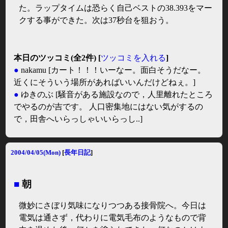
た。ラップタイムは恐らく自己ベストの38.393をマー
クする事ができた。次は37秒台を狙おう。
本日のツッコミ(全2件) [
ツッコミを入れる
]
●
nakamu
[カート！！！いーなー。面白そうだなー。
近くにそういう場所があればいいんだけどねぇ。]
●
ゆきのぶ
[騒音がある施設なので，人里離れたところ
でやるのが吉です。 人口密集地にはない気がするの
で，田舎へいらっしゃいいらっし..]
2004/04/05(Mon)
[
長年日記
]
■
朝
微妙にさぼり気味になりつつある接骨院へ。今日は
電気は通さず，代わりに電気毛布のようなもので背