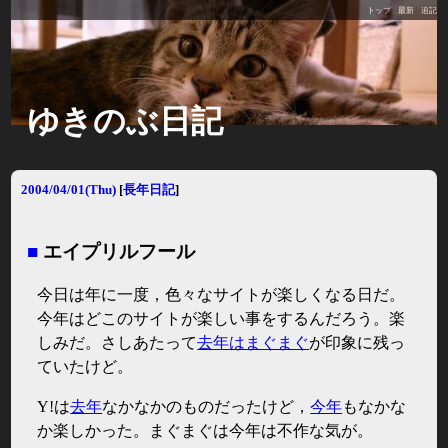
トップ
最新
追記
ゆきのぶ日記
2004/04/01(Thu)
[
長年日記
]
■
エイプリルフール
今日は年に一度，色々なサイトが楽しくなる日だ。
今年はどこのサイトが楽しい事をするんだろう。楽
しみだ。さしあたって
去年はまぐまぐ
が印象に残っ
ていたけど。
Y!は
去年
なかなかのものだったけど，
今年
もなかな
か楽しかった。まぐまぐは今年は不作な気が。