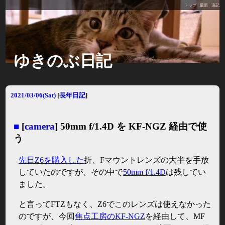
トップ
最新
追記
ゆきのぶ日記
2021/03/06(Sat)
[
長年日記
]
■
[
camera
] 50mm f/1.4D を KF-NGZ 経由で使
う
先日Z6を購入した
折、Fマウントレンズの大半を手放
していたのですが、その中で
50mm f/1.4D
は残してい
ました。
と言ってFTZもなく、Z6でこのレンズは使えなかった
のですが、今回
焦点工房のKF-NGZ
を経由して、MF