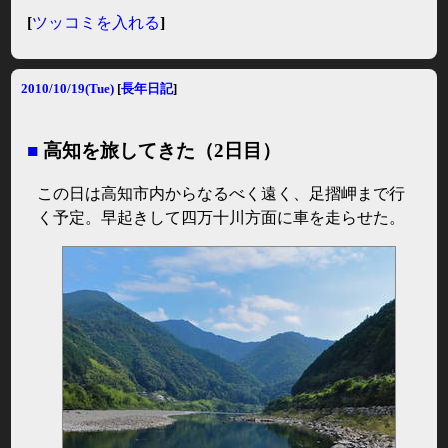
[
ツッコミを入れる
]
2010/10/19(Tue)
[
長年日記
]
■
高知を旅してきた（2日目）
この日は高知市内からなるべく遠く、足摺岬まで行
く予定。早起きして四万十川方面に車を走らせた。