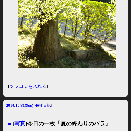
[
ツッコミを入れる
]
2010/10/31(Sun)
[
長年日記
]
■
[
写真
]今日の一枚「夏の終わりのバラ」