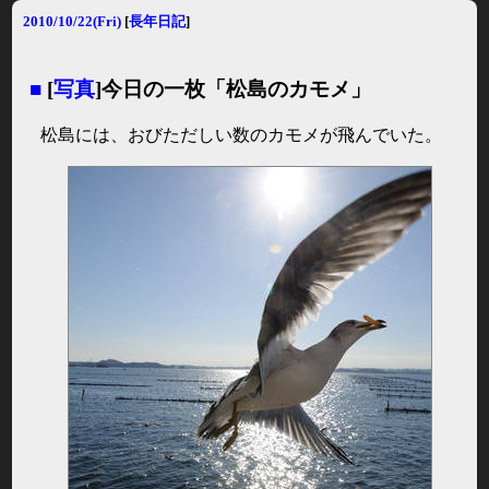
2010/10/22(Fri)
[
長年日記
]
■
[
写真
]今日の一枚「松島のカモメ」
松島には、おびただしい数のカモメが飛んでいた。