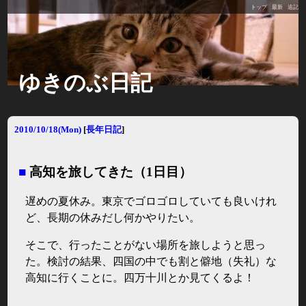
トップ
最新
追記
ゆきのぶ日記
2010/10/18(Mon)
[
長年日記
]
■
高知を旅してきた（1日目）
遅めの夏休み。東京でゴロゴロしていても良いけれ
ど、長期の休みだし何かやりたい。
そこで、行ったことがない場所を旅しようと思っ
た。検討の結果、四国の中でも割と僻地（失礼）な
高知に行くことに。四万十川とか見てくるよ！