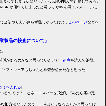
ずに止まってしまう状態だったが，KNOPPIX で起動してみると
MBR が壊れてしまったと疑って grub を再インストールし
境だったので当初やり方が判らず難しかったけど，
このページ
などを
。
工業製品の検査について」
た。
の関係があるのかなと思っていたけど，
趣意
を読んで納得。
，ソフトウェアもちゃんと検査が必要だなと思った。
コミを入れる
]
にいるのでは？ とネコエスパーを飛ばしてみたら案の定
い復旧方法だったので，一時はどうなることかと思ったけ