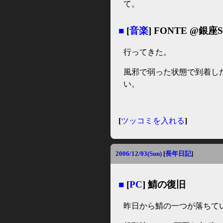
て。
■
[
音楽
] FONTE @銀座Sw
行ってきた。
風邪で弱った状態で到着し
い。
[
ツッコミを入れる
]
2006/12/03(Sun)
[
長年日記
]
■
[
PC
] 鯖の復旧
昨日から鯖の一つが落ちて