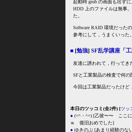
起動時 grub の画面も出
HDD 上のファイルは無事。
た。
Software RAID 環
参考にして，うまくいった
■
[
勉強
]
SF乱学講座「
友達に誘われて，行ってき
SFと工業製品の検査で何
今回は工業製品だったけど
本日のツッコミ(全2件) [
ツッ
●
(=^・^=)
[乙彼〜〜 ここ
ｗ 復旧おめでした]
●
ゆきのぶ
[あまり経験のな