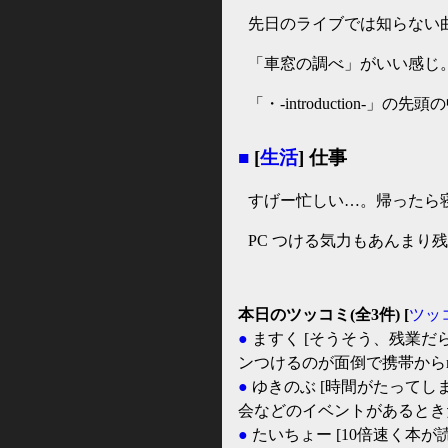
先日のライブでは知らない
「車窓の調べ」がいい感じ
「・-introduction
■
[
生活
] 仕事
すげー忙しい…。帰ったら
PC つける気力もあんまり
本日のツッコミ(全3件) [
ツッ
●
ますく
[そうそう、残業だ
ンつけるのが面倒で携帯からmi
●
ゆきのぶ
[時間がたってし
会などのイベントがあるときだ
●
たいちょー
[10倍速く本