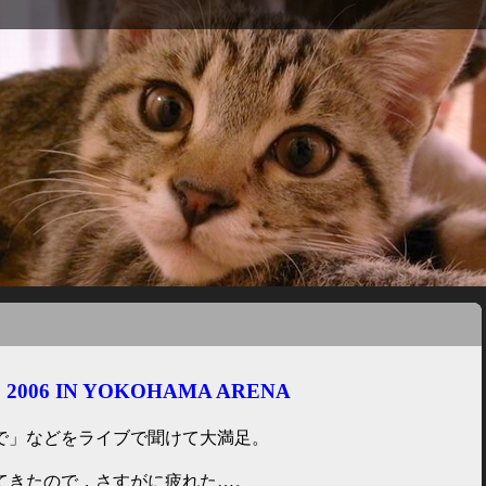
 2006 IN YOKOHAMA ARENA
で」などをライブで聞けて大満足。
てきたので，さすがに疲れた…。