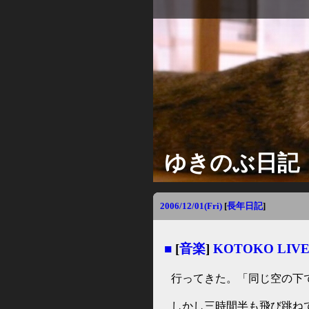
ゆきのぶ日記
2006/12/01(Fri)
[
長年日記
]
■
[
音楽
]
KOTOKO LIVE
行ってきた。「同じ空の下
しかし三時間半も飛び跳ね