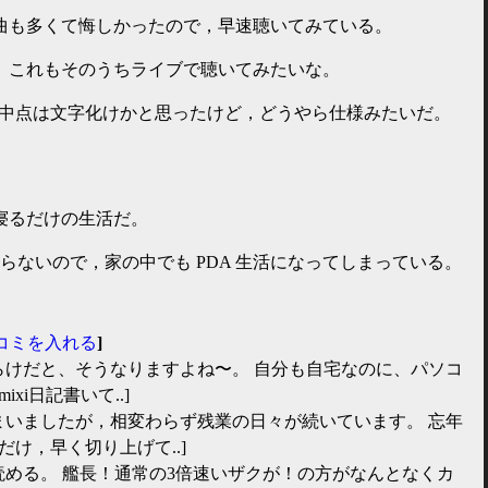
曲も多くて悔しかったので，早速聴いてみている。
。これもそのうちライブで聴いてみたいな。
-」の先頭の中点は文字化けかと思ったけど，どうやら仕様みたいだ。
寝るだけの生活だ。
残らないので，家の中でも PDA 生活になってしまっている。
コミを入れる
]
らけだと、そうなりますよね〜。 自分も自宅なのに、パソコ
xi日記書いて..]
まいましたが，相変わらず残業の日々が続いています。 忘年
け，早く切り上げて..]
が読める。 艦長！通常の3倍速いザクが！の方がなんとなくカ