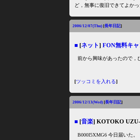
ど，無事に復旧できてよかったよ
2006/12/07(Thu)
[
長年日記
]
■
[
ネット
]
FON無料キ
前から興味があったので，
[
ツッコミを入れる
]
2006/12/13(Wed)
[
長年日記
]
■
[
音楽
] KOTOKO UZU
B000I5XMG6 今日届いた。