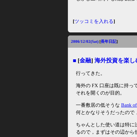
[
ツッコミを入れる
]
2006/12/02(Sat)
[
長年日記
]
■
[
金融
]
海外投資を楽し
行ってきた。
海外の FX 口座は既に持
それを開くのが目的。
一番敷居の低そうな
Bank of
何とかなりそうだったので，
ちゃんとした使い道は特に
るので，まずはその辺から使