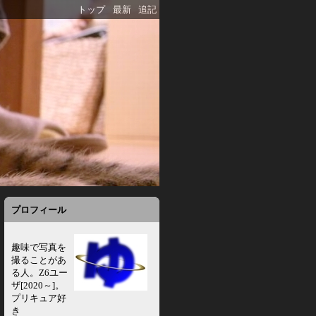
トップ
最新
追記
プロフィール
趣味で写真を
撮ることがあ
る人。Z6ユー
ザ[2020～]。
プリキュア好
き