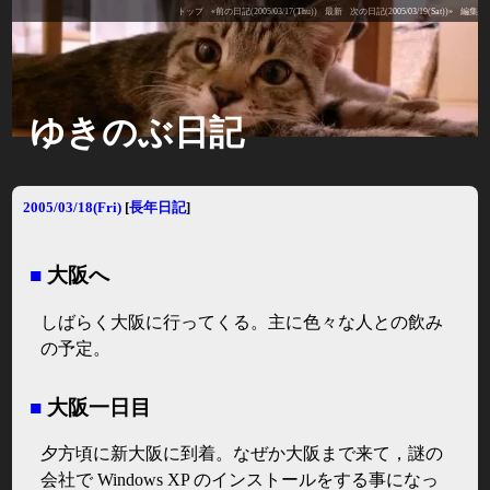
トップ
«前の日記(2005/03/17(Thu))
最新
次の日記(2005/03/19(Sat))»
編集
ゆきのぶ日記
2005/03/18(Fri)
[
長年日記
]
■
大阪へ
しばらく大阪に行ってくる。主に色々な人との飲み
の予定。
■
大阪一日目
夕方頃に新大阪に到着。なぜか大阪まで来て，謎の
会社で Windows XP のインストールをする事になっ