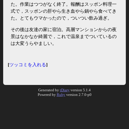
た。作業はつつがなく終了。報酬はスッポン料理一
式で，スッポンの肝やら生き血やら鍋やら食べてき
た。とてもウマかったので，ついつい飲み過ぎ。
その後は友達の家に宿泊。高層マンションからの夜
景はなかなか綺麗で，これで温泉までついているの
は大変うらやましい。
[
ツッコミを入れる
]
Generated by
tDiary
version 5.1.4
Powered by
Ruby
version 2.7.0-p0