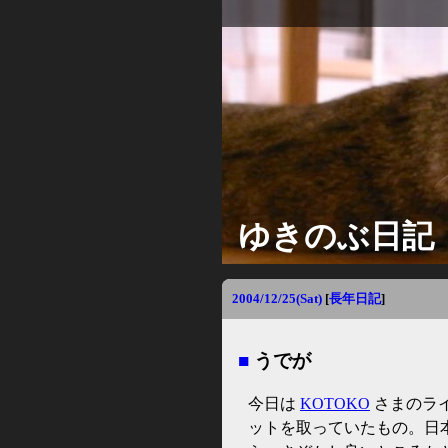
ゆきのぶ日記
2004/12/25(Sat)
[
長年日記
]
■
うでが
今日は
KOTOKO
さまのラ
ットを取っていたもの。日