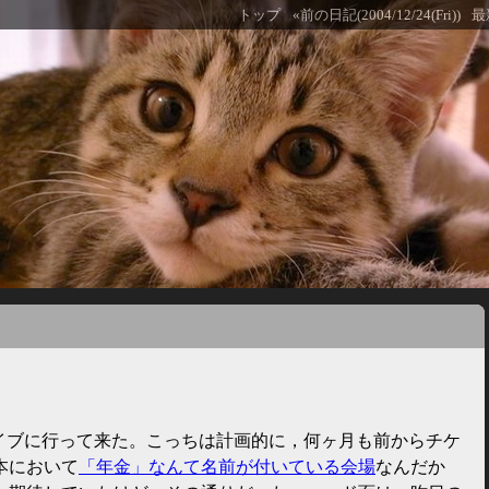
トップ
«前の日記(2004/12/24(Fri))
最
イブに行って来た。こっちは計画的に，何ヶ月も前からチケ
本において
「年金」なんて名前が付いている会場
なんだか