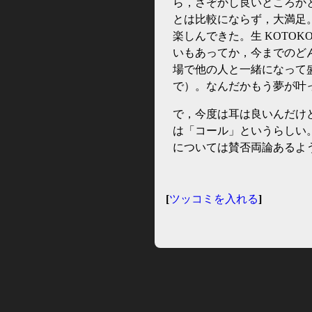
ら，さぞかし良いところか
とは比較にならず，大満足
楽しんできた。生 KOTO
いもあってか，今までのど
場で他の人と一緒になって
で）。なんだかもう夢が叶
で，今度は耳は良いんだけ
は「コール」というらしい
については賛否両論あるよ
[
ツッコミを入れる
]