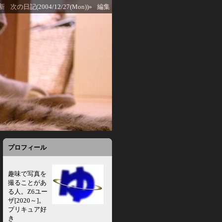
新
次の日記(2004/12/27(Mon))»
編集
プロフィール
趣味で写真を
撮ることがあ
る人。Z6ユー
ザ[2020～]。
プリキュア好
き