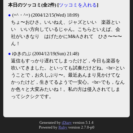
本日のツッコミ(全2件) [
ツッコミを入れる
]
●
(=^・^=)
(2004/12/15(Wed) 18:09)
ちょ〜おひさ。いいねえ、ジャズといい 楽器とい
い いい方向しているじゃん。こちらといえば、会
社がいきなり はげたかにM&Aされて ひさ〜〜〜
ん！
●
ゆきのぶ
(2004/12/19(Sun) 21:48)
返信もすっかり遅れてしまったけど，今日も楽器を
吹いてきました。といっても試奏だけどね。<br>とい
うことで，お久しぶり〜。最近あんまり見かけてな
かったけど，生きてるようで一安心。<br>でも，なん
か色々と大変みたいね！。私の方は侵入されてしま
ってシクシクです。
Generated by
tDiary
version 5.1.4
Powered by
Ruby
version 2.7.0-p0