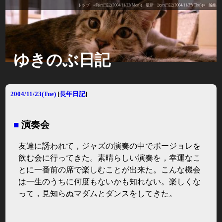
トップ
«前の日記(2004/11/22(Mon))
最新
次の日記(2004/11/25(Thu))»
編集
ゆきのぶ日記
2004/11/23(Tue)
[
長年日記
]
■
演奏会
友達に誘われて，ジャズの演奏の中でボージョレを
飲む会に行ってきた。素晴らしい演奏を，幸運なこ
とに一番前の席で楽しむことが出来た。こんな機会
は一生のうちに何度もないかも知れない。楽しくな
って，見知らぬマダムとダンスをしてきた。