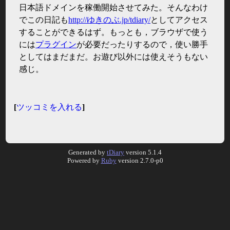
日本語ドメインを稼働開始させてみた。そんなわけ
でこの日記も
http://ゆきのぶ.jp/tdiary/
としてアクセス
することができるはず。もっとも，ブラウザで使う
には
プラグイン
が必要だったりするので，使い勝手
としてはまだまだ。お遊び以外には使えそうもない
感じ。
[
ツッコミを入れる
]
Generated by
tDiary
version 5.1.4
Powered by
Ruby
version 2.7.0-p0