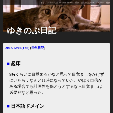
トップ
«前の日記(2003/12/03(Wed))
最新
次の日記(2003/12/05(Fri))»
編集
ゆきのぶ日記
2003/12/04(Thu)
[
長年日記
]
■
起床
9時くらいに目覚めるかなと思って目覚ましをかけず
にいたら，なんと11時になっていた。やはり自信が
ある場合でも計画性を保とうとするなら目覚ましは
必要だなと思った。
■
日本語ドメイン