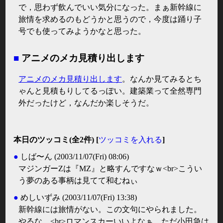
で，思わず飲んでいい気分になった。まぁ新幹線に
旅情を求めるのもどうかと思うので，今度は踊り子
号でも使ってみようかなと思った。
■
アニメのメカ見積り出します
アニメのメカ見積り出します
。なんか見てみるとち
ゃんと見積もりしてるっぽい。建築業って全然専門
外だったけど，なんだか楽しそうだ。
本日のツッコミ(全2件) [
ツッコミを入れる
]
●
しば〜ん
(2003/11/07(Fri) 08:06)
マジンガーZは『MZ』と略すんですなｗ<br>こうい
う夢のある事柄は見てて和むねぃ
●
めしいずみ
(2003/11/07(Fri) 13:38)
新幹線には旅情がない。この文句にやられました。
やるな。<br>ロマンスカーいいよなぁ、ただ小田急は