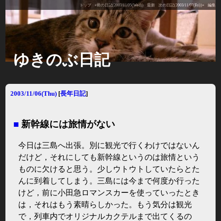
トップ
«前の日記(2003/11/05(Wed))
最新
次の日記(2003/11/07(Fri))»
編集
ゆきのぶ日記
2003/11/06(Thu)
[
長年日記
]
■
新幹線には旅情がない
今日は三島へ出張。別に観光で行くわけではないん
だけど，それにしても新幹線というのは旅情という
ものに欠けると思う。少しウトウトしていたらとた
んに到着してしまう。三島には今まで何度か行った
けど，前に小田急ロマンスカーを使っていったとき
は，それはもう素晴らしかった。もう気分は観光
で，列車内でオリジナルカクテルまで出てくるの