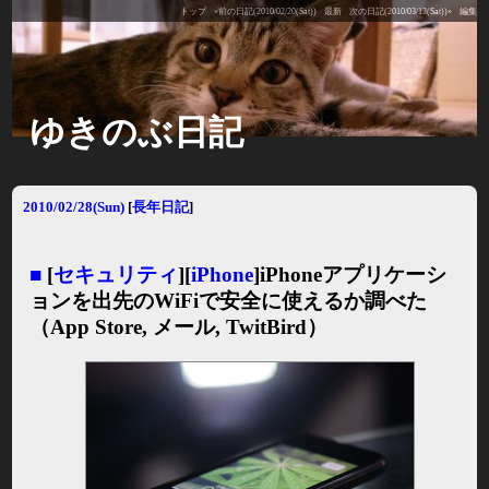
トップ
«前の日記(2010/02/20(Sat))
最新
次の日記(2010/03/13(Sat))»
編集
ゆきのぶ日記
2010/02/28(Sun)
[
長年日記
]
■
[
セキュリティ
][
iPhone
]iPhoneアプリケーシ
ョンを出先のWiFiで安全に使えるか調べた
（App Store, メール, TwitBird）