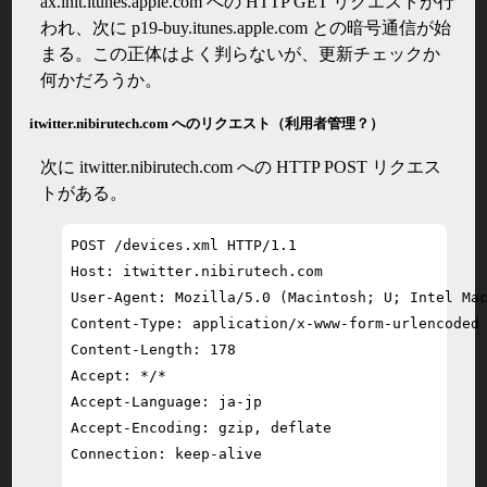
ax.init.itunes.apple.com への HTTP GET リクエストが行
われ、次に p19-buy.itunes.apple.com との暗号通信が始
まる。この正体はよく判らないが、更新チェックか
何かだろうか。
itwitter.nibirutech.com へのリクエスト（利用者管理？）
次に itwitter.nibirutech.com への HTTP POST リクエス
トがある。
POST /devices.xml HTTP/1.1

Host: itwitter.nibirutech.com

User-Agent: Mozilla/5.0 (Macintosh; U; Intel Mac
Content-Type: application/x-www-form-urlencoded

Content-Length: 178

Accept: */*

Accept-Language: ja-jp

Accept-Encoding: gzip, deflate

Connection: keep-alive
