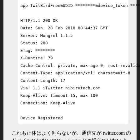
app=TwitBirdFree&UDID=********&device_token=****
HTTP/1.1 200 OK

Date: Sun, 28 Feb 2010 00:44:37 GMT

Server: Mongrel 1.1.5

Status: 200

ETag: ********

X-Runtime: 79

Cache-Control: private, max-age=0, must-revalida
Content-Type: application/xml; charset=utf-8

Content-Length: 17

Via: 1.1 iTwitter.nibirutech.com

Keep-Alive: timeout=15, max=100

Connection: Keep-Alive

Device Registered
これも正体はよく判らないが、通信先が twitter.com の