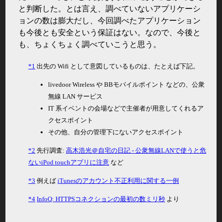
と判断した。とは言え、調べていないアプリケーシ
ョンの数は膨大だし、今回調べたアプリケーション
も今後とも安全という保証はない。なので、今後と
も、ちょくちょく調べていこうと思う。
*1
出先の Wifi として意図しているものは、たとえば下記。
livedoor Wireless や BBモバイルポイント などの、公衆
無線 LAN サービス
IT 系イベントの会場などで主催者が用意してくれるア
クセスポイント
その他、自分の管理下にないアクセスポイント
*2
先行調査:
高木浩光＠自宅の日記 - 公衆無線LANで使うと危
ないiPod touchアプリに注意
など
*3
例えば
iTunesのアカウント不正利用に関する一例
*4
InfoQ: HTTPSコネクションの最初の数ミリ秒
より