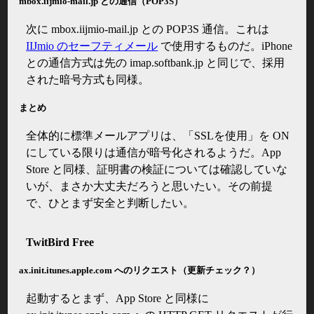
mbox.iijmio-mail.jp との通信（POP3S）
次に mbox.iijmio-mail.jp との POP3S 通信。これは
IIJmio のセーフティメール
で使用するものだ。iPhone
との通信方式は先の imap.softbank.jp と同じで、採用
された暗号方式も同様。
まとめ
全体的に標準メールアプリは、「SSLを使用」を ON
にしている限りは通信が暗号化されるようだ。App
Store と同様、証明書の検証については確認していな
いが、まさか大丈夫だろうと思いたい。その前提
で、ひとまず安全と判断したい。
TwitBird Free
ax.init.itunes.apple.com へのリクエスト（更新チェック？）
起動するとまず、App Store と同様に