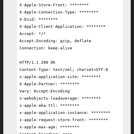
X-Apple-Store-Front: ********

X-Apple-Connection-Type: ********

X-Dsid: ********

X-Apple-Client-Application: ********

Accept: */*

Accept-Encoding: gzip, deflate

Connection: keep-alive

HTTP/1.1 200 OK

Content-Type: text/xml; charset=UTF-8

x-apple-application-site: ********

X-Apple-Partner: ********

Vary: Accept-Encoding

x-webobjects-loadaverage: ********

x-apple-aka-ttl: ********

x-apple-application-instance: ********

x-apple-request-store-front: ********

x-apple-max-age: ********
