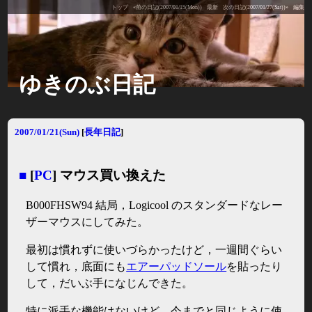
トップ
«前の日記(2007/01/15(Mon))
最新
次の日記(2007/01/27(Sat))»
編集
ゆきのぶ日記
2007/01/21(Sun)
[
長年日記
]
■
[
PC
] マウス買い換えた
B000FHSW94 結局，Logicool のスタンダードなレー
ザーマウスにしてみた。
最初は慣れずに使いづらかったけど，一週間ぐらい
して慣れ，底面にも
エアーパッドソール
を貼ったり
して，だいぶ手になじんできた。
特に派手な機能はないけど，今までと同じように使