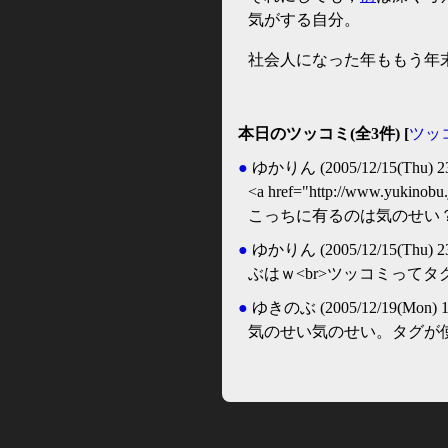
気がする自分。
社会人になった年ももう年
本日のツッコミ(全3件) [
ツッ
●
ゆかりん
(2005/12/15(Thu) 2
<a href="http://www.yuki
こっちに有るのは気のせい
●
ゆかりん
(2005/12/15(Thu) 2
ぶはｗ<br>ツッコミってタグ
●
ゆきのぶ
(2005/12/19(Mon) 1
気のせい気のせい。タグが