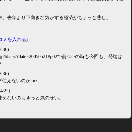
末。去年より下向きな気がする経済がちょっと悲し。
コミを入れる
]
3:36)
nobu.jp/tdiary/?date=20050521#p02">前</a>の時も今回も、発端は
？
3:36)
使えないのか orz
4:22)
使えないのもきっと気のせい。