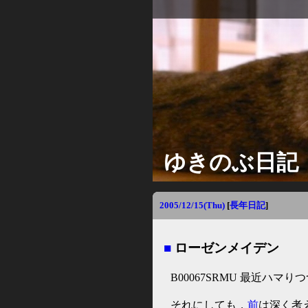
ゆきのぶ日記
2005/12/15(Thu)
[
長年日記
]
■
ローゼンメイデン
B00067SRMU 最近ハマり
それにしても，
前
は深く考