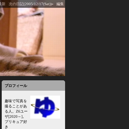
最新
次の日記(2005/12/17(Sat))»
編集
プロフィール
趣味で写真を
撮ることがあ
る人。Z6ユー
ザ[2020～]。
プリキュア好
き