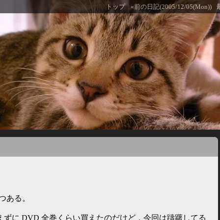
トップ
«前の日記(2005/12/05(Mon))
つつある。
えずに DVD 全巻くらい買えたのだけど，今回は躊躇してる