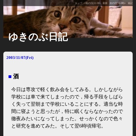
トップ
«前の日(11-06)
最新
次の日(11-08)»
追記
ゆきのぶ日記
2003/11/07(Fri)
■
酒
今日は専攻で軽く飲み会をしてみる。しかしながら
学校には車で来てしまったので，帰る手段をしばら
く失って翌朝まで学校にいることにする。適当な時
間に寝ようと思ったが，特に眠くならなかったので
徹夜みたいになってしまった。せっかくなので色々
と研究を進めてみた。そして翌6時頃帰宅。