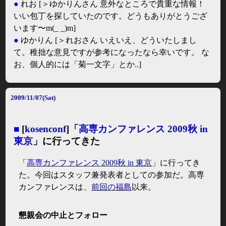
●
れお
[＞ゆかりんさん 意外なところで貴重な情報！
いい包丁を探していたのです。どうもありがとうござ
います〜m(_ _)m]
●
ゆかりん
[＞れおさん いえいえ、どういたしまし
て。稚拙な意見ですが参考になったなら幸いです。 な
お、個人的には「菊一文字」とか..]
2009/11/07(Sat)
■
[
kosenconf
]「
高専カンファレンス 2009秋 in
東京
」に行ってきた
「
高専カンファレンス 2009秋 in 東京
」に行ってき
た。今回はスタッフ兼発表者としての参加だ。高専
カンファレンスは、
前回の福島
以来。
懇親会の中止とフォロー