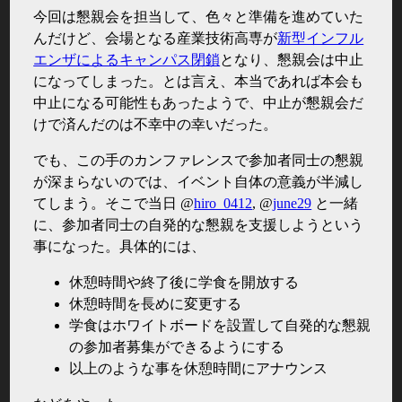
今回は懇親会を担当して、色々と準備を進めていた
んだけど、会場となる産業技術高専が
新型インフル
エンザによるキャンパス閉鎖
となり、懇親会は中止
になってしまった。とは言え、本当であれば本会も
中止になる可能性もあったようで、中止が懇親会だ
けで済んだのは不幸中の幸いだった。
でも、この手のカンファレンスで参加者同士の懇親
が深まらないのでは、イベント自体の意義が半減し
てしまう。そこで当日 @
hiro_0412
, @
june29
と一緒
に、参加者同士の自発的な懇親を支援しようという
事になった。具体的には、
休憩時間や終了後に学食を開放する
休憩時間を長めに変更する
学食はホワイトボードを設置して自発的な懇親
の参加者募集ができるようにする
以上のような事を休憩時間にアナウンス