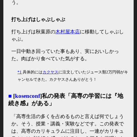
う。
打ち上げはしゃぶしゃぶ
打ち上げは秋葉原の
木村屋本店
に移動してしゃぶし
ゃぶ。
一日中動き回っていた事もあり、実においしかっ
た。肉ばかり食べていた気がする。
*1
具体的には
カクヤス
に注文していたジュース類2万円弱がキ
ャンセルできた。カクヤスさんありがとう！
■
[
kosenconf
]私の発表「高専の学習には『地
続き感』がある」
「高専生活の多くを占めるものと言えば何でしょう
か。そう、授業・講義・実験などです。この発表で
は、高専のカリキュラムに注目し、一連がカリキュ