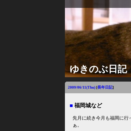
ゆきのぶ日記
2009/06/11(Thu)
[
長年日記
]
■
福岡城など
先月に続き今月も福岡に行
ぁ。