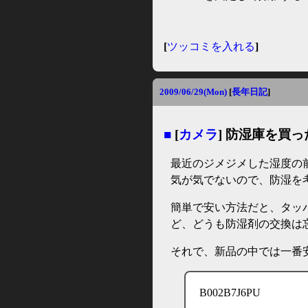
[
ツッコミを入れる
]
2009/06/29(Mon)
[
長年日記
]
■
[
カメラ
] 防湿庫を買っ
最近のジメジメした湿度の
気が気でないので、防湿を
簡単で安い方法だと、タッ
ど、どうも防湿剤の交換は
それで、新品の中では一番
B002B7J6PU