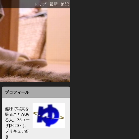
トップ
最新
追記
プロフィール
趣味で写真を
撮ることがあ
る人。Z6ユー
ザ[2020～]。
プリキュア好
き