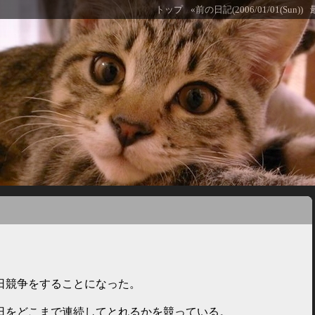
トップ
«前の日記(2006/01/01(Sun))
日競争をすることになった。
日をどこまで連続してとれるかを競っている。