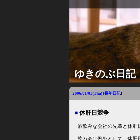
ゆきのぶ日記
2006/01/05(Thu)
[
長年日記
]
■
休肝日競争
酒飲みな会社の先輩と休肝
飲み会は例外として，休肝