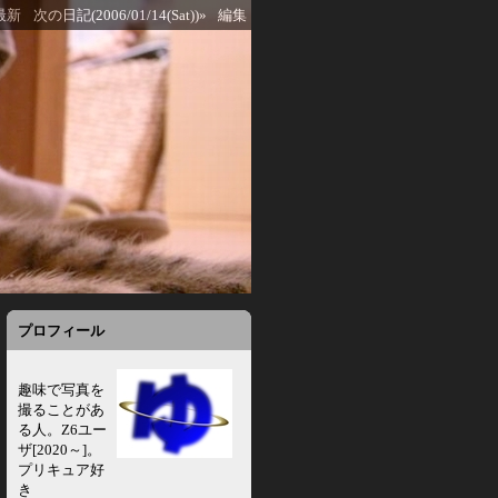
最新
次の日記(2006/01/14(Sat))»
編集
プロフィール
趣味で写真を
撮ることがあ
る人。Z6ユー
ザ[2020～]。
プリキュア好
き