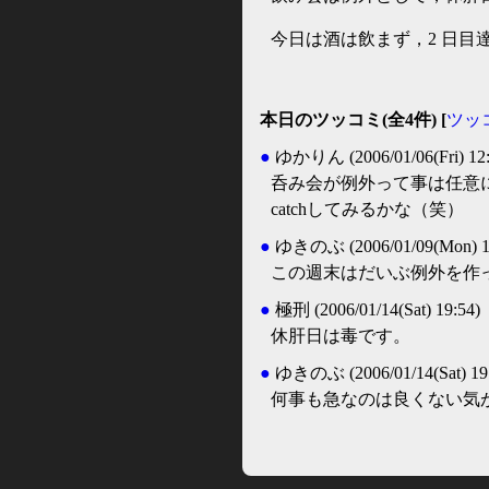
今日は酒は飲まず，2 日目
本日のツッコミ(全4件) [
ツッ
●
ゆかりん
(2006/01/06(Fri) 12
呑み会が例外って事は任意に例外
catchしてみるかな（笑）
●
ゆきのぶ
(2006/01/09(Mon) 1
この週末はだいぶ例外を作
●
極刑
(2006/01/14(Sat) 19:54)
休肝日は毒です。
●
ゆきのぶ
(2006/01/14(Sat) 19
何事も急なのは良くない気