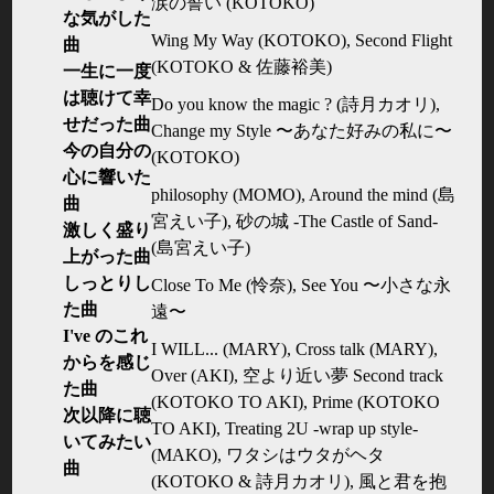
涙の誓い (KOTOKO)
な気がした
Wing My Way (KOTOKO), Second Flight
曲
(KOTOKO & 佐藤裕美)
一生に一度
は聴けて幸
Do you know the magic ? (詩月カオリ),
せだった曲
Change my Style 〜あなた好みの私に〜
今の自分の
(KOTOKO)
心に響いた
philosophy (MOMO), Around the mind (島
曲
宮えい子), 砂の城 -The Castle of Sand-
激しく盛り
(島宮えい子)
上がった曲
しっとりし
Close To Me (怜奈), See You 〜小さな永
た曲
遠〜
I've のこれ
I WILL... (MARY), Cross talk (MARY),
からを感じ
Over (AKI), 空より近い夢 Second track
た曲
(KOTOKO TO AKI), Prime (KOTOKO
次以降に聴
TO AKI), Treating 2U -wrap up style-
いてみたい
(MAKO), ワタシはウタがヘタ
曲
(KOTOKO & 詩月カオリ), 風と君を抱