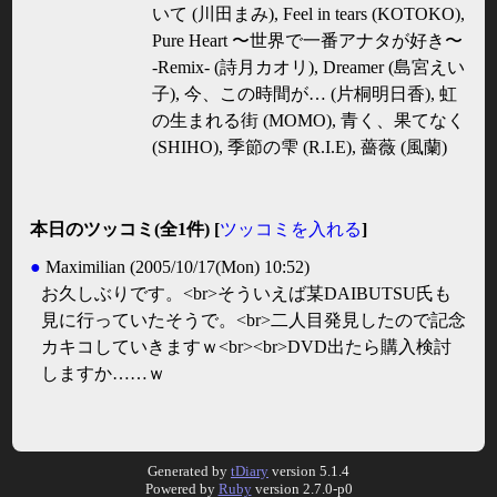
いて (川田まみ), Feel in tears (KOTOKO),
Pure Heart 〜世界で一番アナタが好き〜
-Remix- (詩月カオリ), Dreamer (島宮えい
子), 今、この時間が… (片桐明日香), 虹
の生まれる街 (MOMO), 青く、果てなく
(SHIHO), 季節の雫 (R.I.E), 薔薇 (風蘭)
本日のツッコミ(全1件) [
ツッコミを入れる
]
●
Maximilian
(2005/10/17(Mon) 10:52)
お久しぶりです。<br>そういえば某DAIBUTSU氏も
見に行っていたそうで。<br>二人目発見したので記念
カキコしていきますｗ<br><br>DVD出たら購入検討
しますか……ｗ
Generated by
tDiary
version 5.1.4
Powered by
Ruby
version 2.7.0-p0