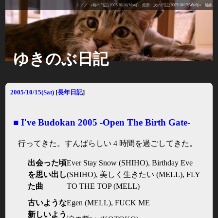
トップ
«前の日記(2005/10/10(Mon))
最新
次の日記(2005/10/19(Wed))»
編集
ゆきのぶ日記
2005/10/15(Sat)
[
長年日記
]
■
I've Budokan 2005 -Open The Birth Gate-
行ってきた。すんばらしい 4 時間を過ごしてきた。
出会った頃
Ever Stay Snow (SHIHO), Birthday Eve
を思い出し
(SHIHO), 美しく生きたい (MELL), FLY
た曲
TO THE TOP (MELL)
古いような
Egen (MELL), FUCK ME
新しいよう