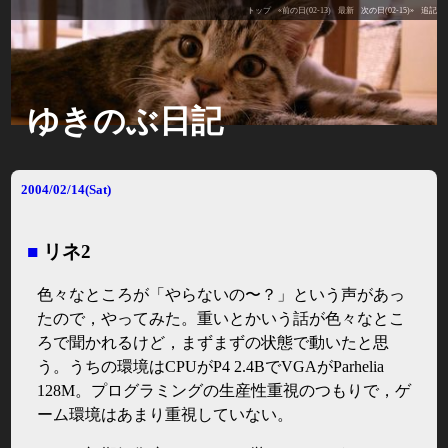
トップ
«前の日(02-13)
最新
次の日(02-15)»
追記
ゆきのぶ日記
2004/02/14(Sat)
■
リネ2
色々なところが「やらないの〜？」という声があっ
たので，やってみた。重いとかいう話が色々なとこ
ろで聞かれるけど，まずまずの状態で動いたと思
う。うちの環境はCPUがP4 2.4BでVGAがParhelia
128M。プログラミングの生産性重視のつもりで，ゲ
ーム環境はあまり重視していない。