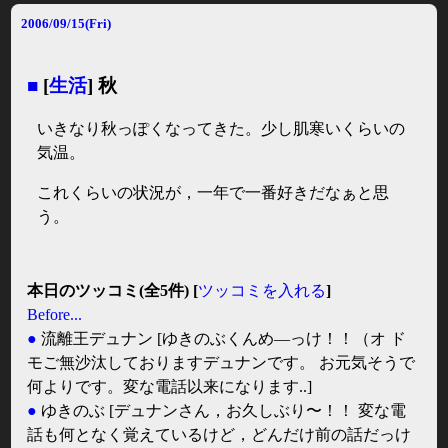
2006/09/15(Fri)
■
[
生活
] 秋
いきなり秋っぽくなってきた。少し肌寒いくらいの
気温。
これくらいの状況が，一年で一番好きだなぁと思
う。
本日のツッコミ(全5件) [
ツッコミを入れる
]
Before...
●
流離王デュナン
[ゆきのぶくんめ―っけ！！（オ ド
モご無沙汰しておりますデュナンです。 お元気そうで
何よりです。変な電話以来になります..]
●
ゆきのぶ
[デュナンさん，お久しぶり〜！！ 変な電
話も何となく覚えているけど，どんだけ前の話だっけ