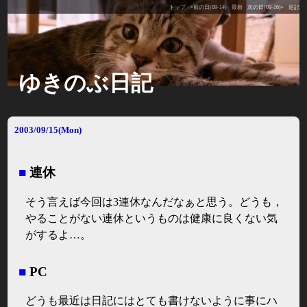
トップ
«前の日(09-14)
最新
次の日(09-16)»
追記
ゆきのぶ日記
2003/09/15(Mon)
■
連休
そう言えば今回は3連休なんだなぁと思う。どうも，
やることがない連休というものは健康に良くない気
がするよ…。
■
PC
どうも最近は日記にはとても書けないように事にハ