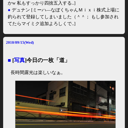
かw 私もすっかり四捨五入する..]
●
デュナン
[ミーハ―なぼくちゃんＭｉｘｉ株式上場に
釣られて登録してしまいました（＾＾； もし参加され
てたらマイミク追加よろしくで..]
2010/09/15(Wed)
■
[
写真
]今日の一枚「道」
長時間露光は楽しいなぁ。